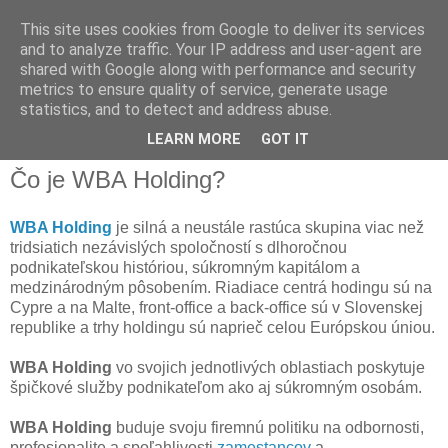
This site uses cookies from Google to deliver its services
and to analyze traffic. Your IP address and user-agent are
shared with Google along with performance and security
metrics to ensure quality of service, generate usage
statistics, and to detect and address abuse.
▼
LEARN MORE
GOT IT
Čo je WBA Holding?
WBA Holding
je silná a neustále rastúca skupina viac než
tridsiatich nezávislých spoločností s dlhoročnou
podnikateľskou históriou, súkromným kapitálom a
medzinárodným pôsobením. Riadiace centrá hodingu sú na
Cypre a na Malte, front-office a back-office sú v Slovenskej
republike a trhy holdingu sú naprieč celou Európskou úniou.
WBA Holding
vo svojich jednotlivých oblastiach poskytuje
špičkové služby podnikateľom ako aj súkromným osobám.
WBA Holding
buduje svoju firemnú politiku na odbornosti,
profesionalite a spoľahlivosti
zamestancov
a