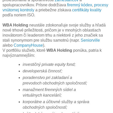
spolupracovníkov. Prísne dodržiava
firemný kódex
,
procesy
vnútornej kontroly
a priebežne získava
certifikáty kvality
podľa noriem ISO.
WBA Holding
neustále zdokonaľuje svoje služby a hľadá
nové trhové príležitosti, pričom je v mnohých oblastiach
inovátorom či leaderom trhu a niektoré z jeho značiek sa
stali synonymom pre službu samotnú (napr.
Seniorville
alebo
CompanyHouse
).
V portfóliu služieb, ktoré
WBA Holding
ponúka, patria k
najvýznamnejším:
investičný private equity fond;
developerská činnosť;
poradenstvo pri zakladaní a
prevodoch obchodných spoločností;
manažment firemných sídiel a
virtuálnych kancelárií;
korporátne a účtovné služby a správa
obchodných spoločností;