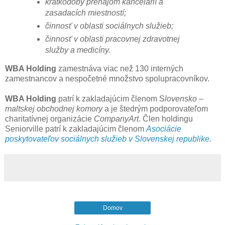
krátkodobý prenájom kancelárií a
zasadacích miestností;
činnosť v oblasti sociálnych služieb;
činnosť v oblasti pracovnej zdravotnej
služby a medicíny.
WBA Holding
zamestnáva viac než 130 interných
zamestnancov a nespočetné množstvo spolupracovníkov.
WBA Holding
patrí k zakladajúcim členom S
lovensko –
maltskej obchodnej komory
a je štedrým podporovateľom
charitatívnej organizácie
CompanyArt
. Člen holdingu
Seniorville patrí k zakladajúcim členom
Asociácie
poskytovateľov sociálnych služieb v Slovenskej republike
.
Domov