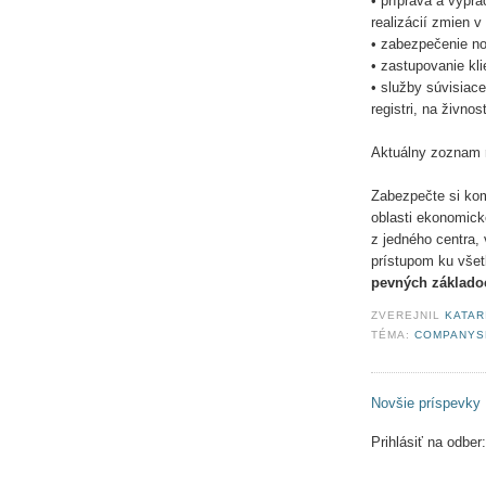
• príprava a vyp
realizácií zmien v
• zabezpečenie no
• zastupovanie kl
• služby súvisiac
registri, na živn
Aktuálny zoznam 
Zabezpečte si kom
oblasti ekonomick
z jedného centra,
prístupom ku vše
pevných základo
ZVEREJNIL
KATAR
TÉMA:
COMPANYS
Novšie príspevky
Prihlásiť na odber