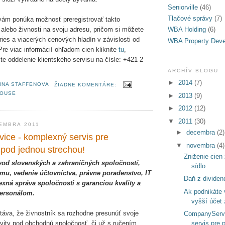
Seniorville
(46)
Tlačové správy
(7)
ám ponúka možnosť preregistrovať takto
 alebo živnosti na svoju adresu, pričom si môžete
WBA Holding
(6)
ries a viacerých cenových hladín v závislosti od
WBA Property Dev
Pre viac informácií ohľadom cien kliknite
tu
,
te oddelenie klientského servisu na čísle: +421 2
ARCHÍV BLOGU
►
2014
(7)
INA STAFFENOVA
ŽIADNE KOMENTÁRE:
OUSE
►
2013
(9)
►
2012
(12)
▼
2011
(30)
EMBRA 2011
►
decembra
(2)
ce - komplexný servis pre
▼
novembra
(4)
 pod jednou strechou!
Zniženie cien 
vod slovenských a zahraničných spoločností,
sídlo
irmu, vedenie účtovníctva, právne poradenstvo, IT
Daň z dividen
exná správa spoločnosti s garanciou kvality a
Ak podnikáte v
personálom.
vyšší účet 
stáva, že živnostník sa rozhodne presunúť svoje
CompanyServi
servis pre 
ivity pod obchodnú spoločnosť, či už s ručením