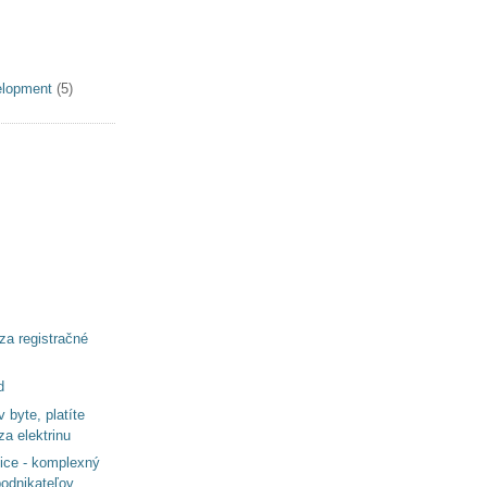
elopment
(5)
za registračné
d
 byte, platíte
za elektrinu
ce - komplexný
podnikateľov...