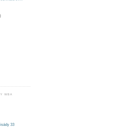
)
Y WBA
isády 33