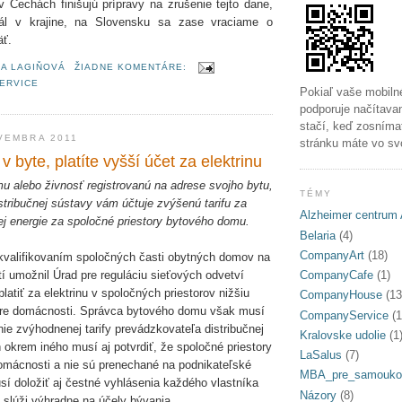
 Čechách finišujú prípravy na zrušenie tejto dane,
tál v krajine, na Slovensku sa zase vraciame o
äť.
A LAGIŇOVÁ
ŽIADNE KOMENTÁRE:
ERVICE
Pokiaľ vaše mobiln
podporuje načítava
stačí, keď zosníma
VEMBRA 2011
stránku máte vo sv
v byte, platíte vyšší účet za elektrinu
mu alebo živnosť registrovanú na adrese svojho bytu,
TÉMY
stribučnej sústavy vám účtuje zvýšenú tarifu za
Alzheimer centrum 
kej energie za spoločné priestory bytového domu.
Belaria
(4)
CompanyArt
(18)
kvalifikovaním spoločných časti obytných domov na
 umožnil Úrad pre reguláciu sieťových odvetví
CompanyCafe
(1)
latiť za elektrinu v spoločných priestorov nižšiu
CompanyHouse
(13
fu pre domácnosti. Správca bytového domu však musí
CompanyService
(1
nie zvýhodnenej tarify prevádzkovateľa distribučnej
Kralovske udolie
(1
 okrem iného musí aj potvrdiť, že spoločné priestory
LaSalus
(7)
omácnosti a nie sú prenechané na podnikateľské
MBA_pre_samouko
sí doložiť aj čestné vyhlásenia každého vlastníka
Názory
(8)
 slúži výhradne na účely bývania.