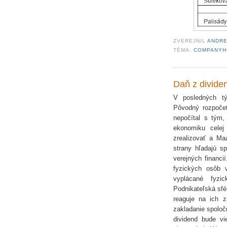
ZVEREJNIL
ANDRE
TÉMA:
COMPANYH
Daň z divide
V posledných tý
Pôvodný rozpočet
nepočítal s tým
ekonomiku cele
zrealizovať a Maa
strany hľadajú sp
verejných financi
fyzických osôb 
vyplácané fyzi
Podnikateľská sfér
reaguje na ich 
zakladanie spoloč
dividend bude vi