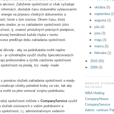
akciovú. Založenie spoločnosti si však vyžaduje
►
októbra
(5)
 informácií, dostatok času stráveného vybavovaním
►
septembra
(2
j energie na prípravu všetkých dokumentov a
ostí, ktoré s tým súvisia. Okrem času, ktorý
►
augusta
(1)
niu úradov, je so zakladaním spoločnosti úzko
►
júla
(4)
učnost, tj. znalosť príslušných právnych predpisov,
►
júna
(3)
rísnej formálnosti každá chyba v tomto
►
mája
(3)
cese predlžuje dobu zakladania spoločnosti.
►
marca
(5)
é dôvody - aby sa podnikatelia mohli naplno
►
februára
(1)
u - je výhodnejšie využiť služby špecializovaných
kajú profesionálne a rýchle založenie spoločnosti
►
2010
(65)
 spoločnosti na predaj, tzv. ready- made
►
2009
(3)
s ponukou služieb zakladania spoločností a ready-
WEBOVÉ STRÁNK
zrealizuje všetky potrebné kroky za vás, tak aby
HOLDINGU
s a mohli sa plne venovať svojmu podnikaniu.
WBA Holding
CompanyHouse
vašej spoločnosti môžete v
CompanyService
využiť
CompanyService
služieb súvisiacich s vašim podnikaním a
Admin. centrum Pal
 spoločnosti, t.j. administratívnym vedením