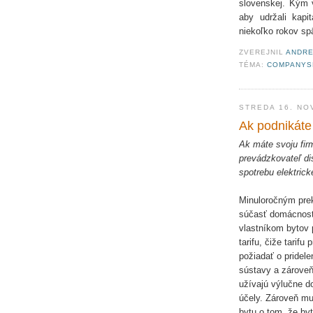
slovenskej. Kým v
aby udržali kapi
niekoľko rokov sp
ZVEREJNIL
ANDRE
TÉMA:
COMPANYS
STREDA 16. NO
Ak podnikáte 
Ak máte svoju fir
prevádzkovateľ di
spotrebu elektric
Minuloročným pre
súčasť domácností
vlastníkom bytov p
tarifu, čiže tari
požiadať o pridele
sústavy a zároveň
užívajú výlučne d
účely. Zároveň mu
bytu o tom, že byt