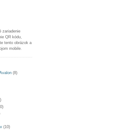
é zariadenie
nie QR kódu,
te tento obrázok a
ojom mobile.
Avalon
(8)
)
0)
)
v
(10)