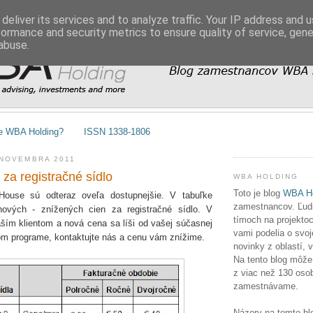
deliver its services and to analyze traffic. Your IP address and 
formance and security metrics to ensure quality of service, gen
abuse.
e WBA Holding?
ISSN 1338-1806
 NOVEMBRA 2011
 za registračné sídlo
WBA HOLDING
Toto je blog
WBA Ho
ouse sú odteraz oveľa dostupnejšie. V tabuľke
zamestnancov. Ľudia
nových - znížených cien za registračné sídlo. V
tímoch na projektoc
aším klientom a nová cena sa líši od vašej súčasnej
vami podelia o svoj
m programe, kontaktujte nás a cenu vám znížime.
novinky z oblastí, 
Na tento blog môže
z viac než 130 osob
zamestnávame.
Názory na tomto bl