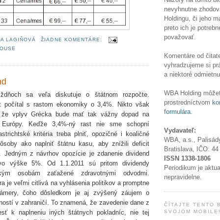
nevyhnutne zhodov
Holdingu, či jeho 
preto ich je potrebn
považovať.
A LAGIŇOVÁ
ŽIADNE KOMENTÁRE:
OUSE
Komentáre od čitate
vyhradzujeme si pr
a niektoré odmietnu
nd
WBA Holding môžet
ždňoch sa veľa diskutuje o štátnom rozpočte.
prostredníctvom
ko
 počítal s rastom ekonomiky o 3,4%. Nikto však
formulára
.
, že vplyv Grécka bude mať tak vážny dopad na
j Európy. Keďže 3,4%-ný rast nie sme schopní
Vydavateľ:
strichtské kritéria treba plniť, opozičné i koaličné
WBA, a.s., Palisád
ôsoby ako naplniť štátnu kasu, aby znížili deficit
Bratislava, IČO:
44
í. Jedným z návrhov opozície je zdanenie dividend
ISSN
1338-1806
vo výške 5%. Od 1.1.2011 sú pritom dividendy
Periodikum je aktu
ckým osobám zaťažené zdravotnými odvodmi.
nepravidelne.
a je veľmi citlivá na vyhlásenia politikov a promptne
zámery, čoho dôsledkom je aj zvýšený záujem o
ností v zahraničí. To znamená, že zavedenie dane z
ČÍTAJTE TENTO 
esť k naplneniu iných štátnych pokladníc, nie tej
SVOJOM MOBILE