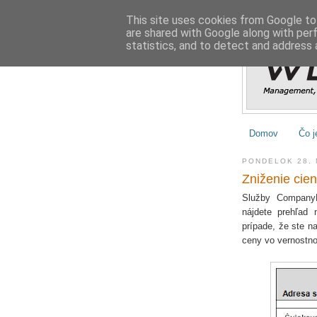
This site uses cookies from Google to 
are shared with Google along with per
statistics, and to detect and address 
Domov
Čo j
PONDELOK 28.
Zniženie cien
Služby CompanyH
nájdete prehľad 
prípade, že ste n
ceny vo vernostno