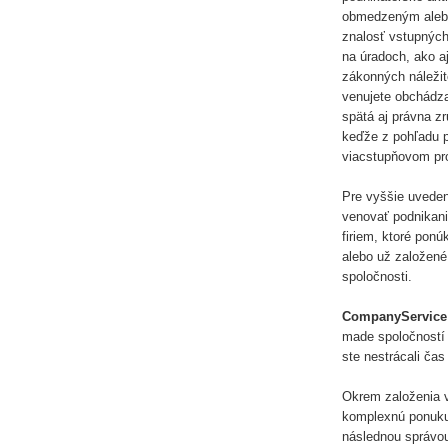
obmedzeným alebo 
znalosť vstupných
na úradoch, ako a
zákonných náležit
venujete obchádza
spätá aj právna zr
keďže z pohľadu p
viacstupňovom pro
Pre vyššie uveden
venovať podnikani
firiem, ktoré ponú
alebo už založené
spoločnosti.
CompanyService
made spoločností 
ste nestrácali ča
Okrem založenia 
komplexnú ponuku 
následnou správou