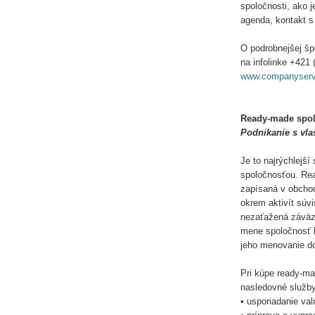
spoločnosti, ako 
agenda, kontakt s
O podrobnejšej šp
na infolinke +421
www.companyserv
Ready-made spol
Podnikanie s vla
Je to najrýchlejš
spoločnosťou. Rea
zapísaná v obchod
okrem aktivít súvi
nezaťažená záväz
mene spoločnosť 
jeho menovanie do
Pri kúpe ready-m
nasledovné služby
• usporiadanie va