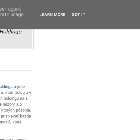
user-agent
erate usage
LEARN MORE
GOT IT
ldingu
a jeho
, ktorí pracujú v
h holdingu sa s
e názory a o
v ktorých pôsobia.
 prispievať každá
ností, ktoré
ogu sa nemusia