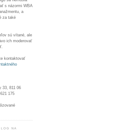
ať s názormi WBA
manažmentu, a
é za také
ľov sú vítané, ale
ávo ich moderovať
ť.
e kontaktovať
ntaktného
y 33, 811 06
 621 175
alizované
BLOG NA
!