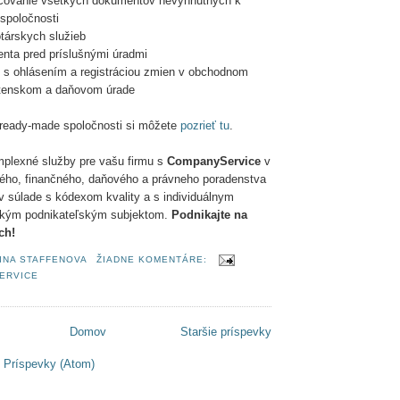
racovanie všetkých dokumentov nevyhnutných k
 spoločnosti
társkych služieb
ienta pred príslušnými úradmi
e s ohlásením a registráciou zmien v obchodnom
ostenskom a daňovom úrade
ready-made spoločnosti si môžete
pozrieť tu
.
plexné služby pre vašu firmu s
CompanyService
v
ého, finančného, daňového a právneho poradenstva
 v súlade s kódexom kvality a s individuálnym
tkým podnikateľským subjektom.
Podnikajte na
ch!
INA STAFFENOVA
ŽIADNE KOMENTÁRE:
ERVICE
Domov
Staršie príspevky
:
Príspevky (Atom)