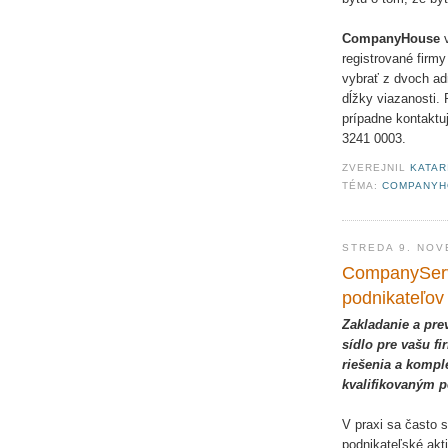
CompanyHouse
v
registrované firmy
vybrať z dvoch ad
dĺžky viazanosti. 
prípadne kontaktuj
3241 0003.
ZVEREJNIL
KATAR
TÉMA:
COMPANYH
STREDA 9. NOV
CompanyServi
podnikateľov
Zakladanie a pre
sídlo pre vašu f
riešenia a kompl
kvalifikovaným 
V praxi sa často 
podnikateľské akt