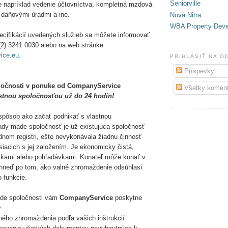
Seniorville
je napríklad vedenie účtovníctva, kompletná mzdová
 daňovými úradmi a iné.
Nová Nitra
WBA Property Dev
ecifikácií uvedených služieb sa môžete informovať
 (2) 3241 0030 alebo na web stránke
ice.eu
.
PRIHLÁSIŤ NA O
Príspevky
očnosti v ponuke od CompanyService
Všetky koment
stnou spoločnosťou už do 24 hodín!
í spôsob ako začať podnikať s vlastnou
dy-made spoločnosť je už existujúca spoločnosť
nom registri, ešte nevykonávala žiadnu činnosť
siacich s jej založením. Je ekonomicky čistá,
kami alebo pohľadávkami. Konateľ môže konať v
hneď po tom, ako valné zhromaždenie odsúhlasí
 funkcie.
ade spoločnosti vám
CompanyService
poskytne
:
lného zhromaždenia podľa vašich inštrukcií