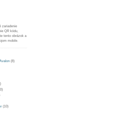
é zariadenie
nie QR kódu,
te tento obrázok a
ojom mobile.
Avalon
(8)
)
0)
)
v
(10)