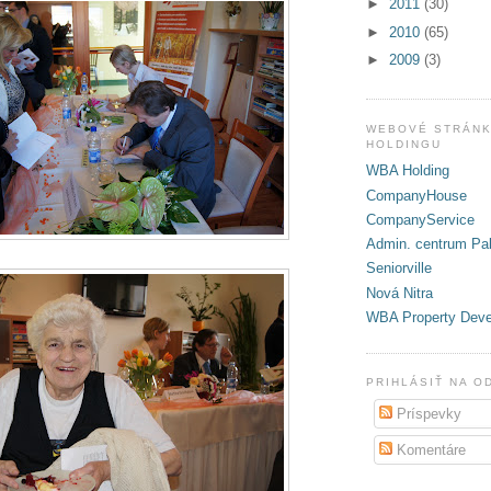
►
2011
(30)
►
2010
(65)
►
2009
(3)
WEBOVÉ STRÁNK
HOLDINGU
WBA Holding
CompanyHouse
CompanyService
Admin. centrum Pal
Seniorville
Nová Nitra
WBA Property Dev
PRIHLÁSIŤ NA O
Príspevky
Komentáre