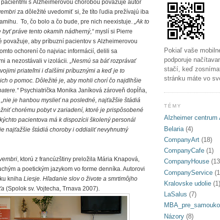
 pacientmi s Alzheimerovou chorobou považuje autor
vembri
za dôležité uvedomiť si, že títo ľudia prežívajú iba
kamihu.
To, čo bolo a čo bude, pre nich neexistuje.
„Ak to
e byť práve tento okamih nádherný,“
myslí si Pierre
té považuje, aby príbuzní pacientov s Alzheimerovou
Pokiaľ vaše mobiln
omto ochorení čo najviac informácií, delili sa
podporuje načítava
mi a nezostávali v izolácii
. „Nesmú sa báť rozprávať
stačí, keď zosníma
vojimi priateľmi i ďalšími príbuznými a keď je to
stránku máte vo sv
ich o pomoc. Dôležité je, aby mohli chorí čo najdlhšie
atere.“
Psychiatrička Monika Janíková zároveň dopĺňa,
e
„nie je hanbou myslieť na posledné, najťažšie štádiá
TÉMY
žniť chorému pobyt v zariadení, ktoré je prispôsobené
Alzheimer centrum 
takýchto pacientova má k dispozícii školený personál
Belaria
(4)
tie najťažšie štádiá choroby i oddialiť nevyhnutný
CompanyArt
(18)
CompanyCafe
(1)
vembri
, ktorú z francúzštiny preložila Mária Knapová,
CompanyHouse
(13
chým a poetickým jazykom vo forme denníka. Autorovi
CompanyService
(1
sku kniha
Liesje. Hľadanie slov o živote a smrtimôjho
Kralovske udolie
(1
ťa
(Spolok sv. Vojtecha, Trnava 2007).
LaSalus
(7)
MBA_pre_samouko
Názory
(8)