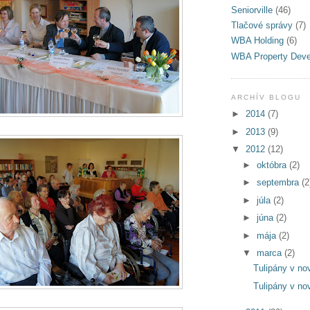
Seniorville
(46)
Tlačové správy
(7)
WBA Holding
(6)
WBA Property Dev
ARCHÍV BLOGU
►
2014
(7)
►
2013
(9)
▼
2012
(12)
►
októbra
(2)
►
septembra
(2
►
júla
(2)
►
júna
(2)
►
mája
(2)
▼
marca
(2)
Tulipány v no
Tulipány v no