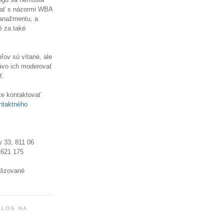
ať s názormi WBA
manažmentu, a
é za také
ľov sú vítané, ale
ávo ich moderovať
ť.
e kontaktovať
ntaktného
y 33, 811 06
 621 175
alizované
BLOG NA
!