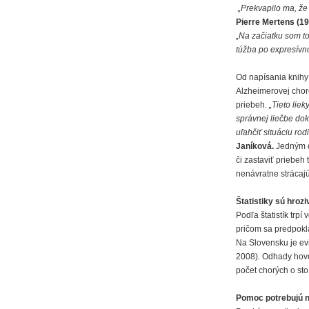
„Prekvapilo ma, že 
Pierre Mertens (1
„Na začiatku som to
túžba po expresívno
Od napísania knihy
Alzheimerovej choro
priebeh
. „Tieto lie
správnej liečbe dok
uľahčiť situáciu ro
Janíková.
Jedným d
či zastaviť priebeh
nenávratne strácajú
Štatistiky sú hrozi
Podľa štatistík trp
pričom sa predpokl
Na Slovensku je evi
2008). Odhady hovor
počet chorých o sto
Pomoc potrebujú ni