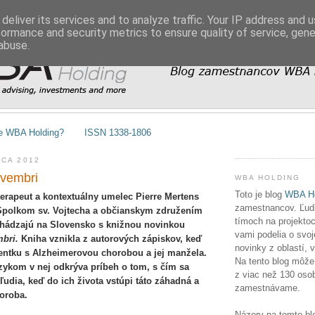
deliver its services and to analyze traffic. Your IP address and 
formance and security metrics to ensure quality of service, gen
abuse.
e WBA Holding?
ISSN 1338-1806
RCA 2012
ovembri
WBA HOLDING
Toto je blog
WBA Ho
erapeut a kontextuálny umelec Pierre Mertens
zamestnancov. Ľudia
 Spolkom sv. Vojtecha a občianskym združením
tímoch na projektoc
hádzajú na Slovensko s knižnou novinkou
vami podelia o svoj
mbri.
Kniha vznikla z autorových zápiskov, keď
novinky z oblastí, 
entku s Alzheimerovou chorobou a jej manžela.
Na tento blog môže
ykom v nej odkrýva príbeh o tom, s čím sa
z viac než 130 osob
ľudia, keď do ich života vstúpi táto záhadná a
zamestnávame.
horoba.
Názory na tomto bl