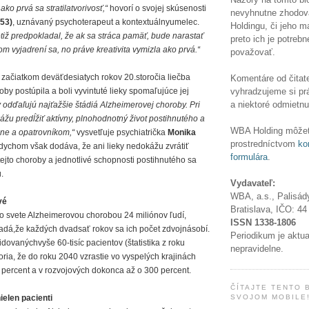
ako prvá sa stratilatvorivosť,“
hovorí o svojej skúsenosti
nevyhnutne zhodov
953)
, uznávaný psychoterapeut a kontextuálnyumelec.
Holdingu, či jeho 
tiž predpokladal, že ak sa stráca pamäť, bude narastať
preto ich je potrebn
m vyjadrení sa, no práve kreativita vymizla ako prvá.“
považovať.
 začiatkom deväťdesiatych rokov 20.storočia liečba
Komentáre od čitate
vyhradzujeme si pr
by postúpila a boli vyvintuté lieky spomaľujúce jej
a niektoré odmietnu
ky odďaľujú najťažšie štádiá Alzheimerovej choroby. Pri
ážu predĺžiť aktívny, plnohodnotný život postihnutého a
WBA Holding môžet
dine a opatrovníkom,“
vysvetľuje psychiatrička
Monika
prostredníctvom
ko
ychom však dodáva, že ani lieky nedokážu zvrátiť
formulára
.
 tejto choroby a jednotlivé schopnosti postihnutého sa
.
Vydavateľ:
WBA, a.s., Palisád
vé
Bratislava, IČO:
44
í vo svete Alzheimerovou chorobou 24 miliónov ľudí,
ISSN
1338-1806
adá,že každých dvadsať rokov sa ich počet zdvojnásobí.
Periodikum je aktu
dovanýchvyše 60-tisíc pacientov (štatistika z roku
nepravidelne.
ia, že do roku 2040 vzrastie vo vyspelých krajinách
 percent a v rozvojových dokonca až o 300 percent.
ČÍTAJTE TENTO 
SVOJOM MOBILE
elen pacienti