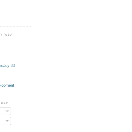
Y WBA
isády 33
elopment
DBER