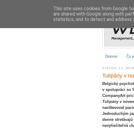
This site uses cookies from Google to 
are shared with Google along with per
statistics, and to detect and address 
Domov
Čo j
PIATOK 23. MA
Tulipány v n
Belgický psychot
v spolupráci so
CompanyArt pric
Tulipány v nove
navštevoval paci
Jednoduchým jaz
denne stretávajú 
nevyliečiteľná c