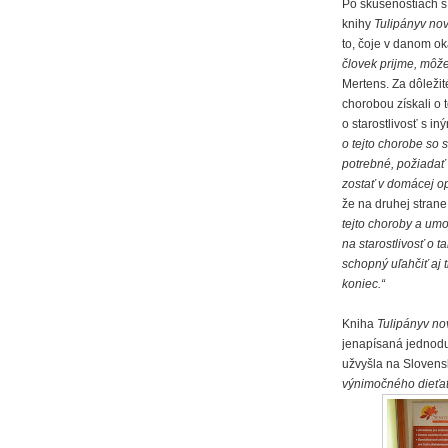
Po skúsenostiach s
knihy
Tulipányv no
to, čoje v danom o
človek prijme, môž
Mertens. Za dôleži
chorobou získali o t
o starostlivosť s iný
o tejto chorobe so s
potrebné, požiadať 
zostať v domácej op
že na druhej stran
tejto choroby a umo
na starostlivosť o 
schopný uľahčiť aj 
koniec.“
Kniha
Tulipányv no
jenapísaná jednodu
užvyšla na Sloven
výnimočného dieťa