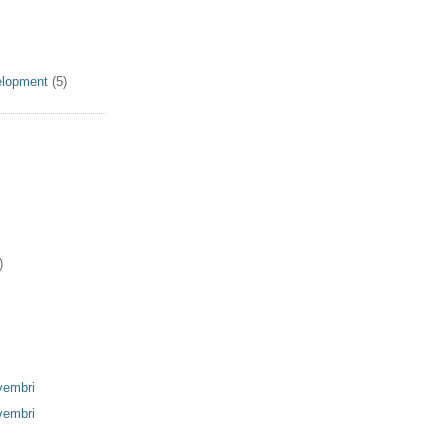
elopment
(5)
)
vembri
vembri