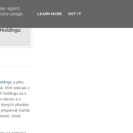
user-agent
erate usage
LEARN MORE
GOT IT
ldingu
a jeho
, ktorí pracujú v
h holdingu sa s
e názory a o
v ktorých pôsobia.
 prispievať každá
ností, ktoré
ogu sa nemusia