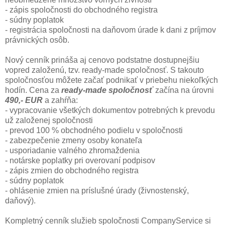
- zápis spoločnosti do obchodného registra
- súdny poplatok
- registrácia spoločnosti na daňovom úrade k dani z príjmov
právnických osôb.
Nový cenník prináša aj cenovo podstatne dostupnejšiu
vopred založenú, tzv. ready-made spoločnosť. S takouto
spoločnosťou môžete začať podnikať v priebehu niekoľkých
hodín. Cena za
ready-made spoločnosť
začína na úrovni
490,- EUR
a zahŕňa:
- vypracovanie všetkých dokumentov potrebných k prevodu
už založenej spoločnosti
- prevod 100 % obchodného podielu v spoločnosti
- zabezpečenie zmeny osoby konateľa
- usporiadanie valného zhromaždenia
- notárske poplatky pri overovaní podpisov
- zápis zmien do obchodného registra
- súdny poplatok
- ohlásenie zmien na príslušné úrady (živnostenský,
daňový).
Kompletný cenník služieb spoločnosti CompanyService si