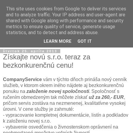
This site uses cookies from Google to deliver its services
and to analyze traffic. Your IP address and user-agent are
shared with Google along with performance and security
metrics to ensure quality of service, generate usage
statistics, and to detect and address abuse.
▼
LEARN MORE
GOT IT
štvrtok 25. apríla 2013
Získajte novú s.r.o. teraz za
bezkonkurenčnú cenu!
CompanyService
vám v týchto dňoch prináša nový cenník
služieb, v ktorom okrem iného nájdete aj bezkonkurenčnú
ponuku na
založenie novej spoločnosti
. Spoločnosť s
ručením obmedzeným tak môžete získať
už za 260,- EUR
,
pričom servis zostáva na nezmenenej, kvalitatívne vysokej
úrovni. V cene služby je zahrnuté:
- vypracovanie kompletnej dokumentácie, listín a podkladov
k založeniu novej s.r.o.
- vybavenie osvedčenia o živnostenskom oprávnení na
neobmedzené množstvo voľných živností