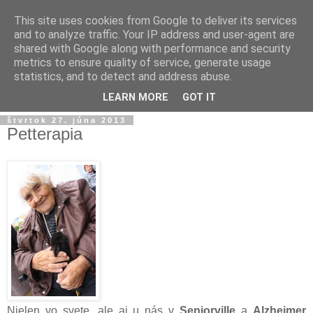
This site uses cookies from Google to deliver its services
and to analyze traffic. Your IP address and user-agent are
shared with Google along with performance and security
metrics to ensure quality of service, generate usage
statistics, and to detect and address abuse.
▼
LEARN MORE
GOT IT
štvrtok 27. júna 2013
Petterapia
Nielen vo svete, ale aj u nás v
Seniorville
a
Alzheimer