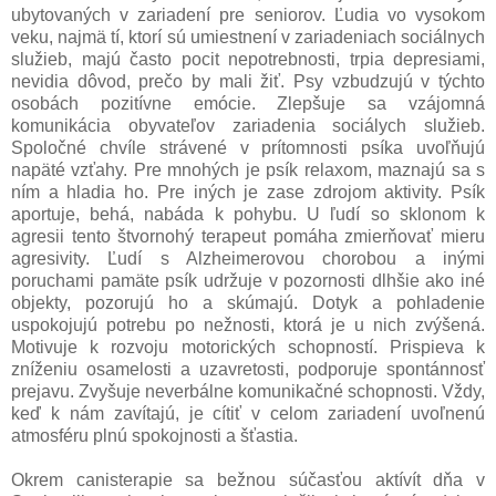
ubytovaných v zariadení pre seniorov. Ľudia vo vysokom
veku, najmä tí, ktorí sú umiestnení v zariadeniach sociálnych
služieb, majú často pocit nepotrebnosti, trpia depresiami,
nevidia dôvod, prečo by mali žiť. Psy vzbudzujú v týchto
osobách pozitívne emócie. Zlepšuje sa vzájomná
komunikácia obyvateľov zariadenia sociálych služieb.
Spoločné chvíle strávené v prítomnosti psíka uvoľňujú
napäté vzťahy. Pre mnohých je psík relaxom, maznajú sa s
ním a hladia ho. Pre iných je zase zdrojom aktivity. Psík
aportuje, behá, nabáda k pohybu. U ľudí so sklonom k
agresii tento štvornohý terapeut pomáha zmierňovať mieru
agresivity. Ľudí s Alzheimerovou chorobou a inými
poruchami pamäte psík udržuje v pozornosti dlhšie ako iné
objekty, pozorujú ho a skúmajú. Dotyk a pohladenie
uspokojujú potrebu po nežnosti, ktorá je u nich zvýšená.
Motivuje k rozvoju motorických schopností. Prispieva k
zníženiu osamelosti a uzavretosti, podporuje spontánnosť
prejavu. Zvyšuje neverbálne komunikačné schopnosti. Vždy,
keď k nám zavítajú, je cítiť v celom zariadení uvoľnenú
atmosféru plnú spokojnosti a šťastia.
Okrem canisterapie sa bežnou súčasťou aktívít dňa v