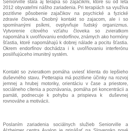
Seniorville stala aj terapia so zajačikmi, ktoré sú od leta
2012 obyvateľmi nášho zariadenia. Pri terapiách sa využíva
pozitívne pôsobenie zajačikov na psychické a fyzické
zdravie človeka. Osobný kontakt so zajacom, ale i so
spomínanými psíkmi, ovplyvňuje ľudský organizmus.
Vytvorenie citového vzťahu človeka so zvieratkom
napomáha k uvoľňovaniu endorfínov, známych ako hormóny
šťastia, ktoré napomáhajú k dobrej nálade a pocitu šťastia.
Okrem endorfínov dochádza i k uvoľňovaniu interferónu
posilňujúceho imunitný systém.
Kontakt so zvieratkom pomáha uviesť klienta do lepšieho
duševného stavu. Petterapia má pozitívne účinky na rozvoj
jemnej a hrubej motoriky, orientáciu v čase a priestore,
sociálneho cítenia a poznávania, pomáha pri koncentrácii a
pamäti, podnecuje k pohybu a prispieva k duševnej
rovnováhe a motivácii.
Poslaním zariadenia sociálnych služieb Seniorville a
Alzheimer centra Avalon je prinášať na Slovensko nové