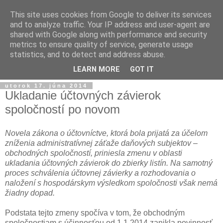
This site uses cookies from Google to deliver its services
and to analyze traffic. Your IP address and user-agent are
shared with Google along with performance and security
metrics to ensure quality of service, generate usage
statistics, and to detect and address abuse.
▼
LEARN MORE
GOT IT
utorok 17. júna 2014
Ukladanie účtovných závierok
spoločností po novom
Novela zákona o účtovníctve, ktorá bola prijatá za účelom
zníženia administratívnej záťaže daňových subjektov –
obchodných spoločností, priniesla zmenu v oblasti
ukladania účtovných závierok do zbierky listín. Na samotný
proces schválenia účtovnej závierky a rozhodovania o
naložení s hospodárskym výsledkom spoločnosti však nemá
žiadny dopad.
Podstata tejto zmeny spočíva v tom, že obchodným
spoločnostiam s účinnosťou od 1.1.2014 zanikla povinnosť