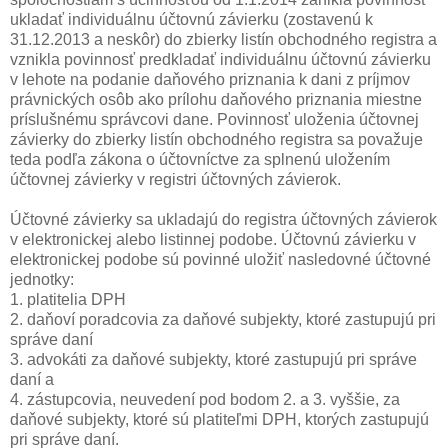
ukladať individuálnu účtovnú závierku (zostavenú k
31.12.2013 a neskôr) do zbierky listín obchodného registra a
vznikla povinnosť predkladať individuálnu účtovnú závierku
v lehote na podanie daňového priznania k dani z príjmov
právnických osôb ako prílohu daňového priznania miestne
príslušnému správcovi dane. Povinnosť uloženia účtovnej
závierky do zbierky listín obchodného registra sa považuje
teda podľa zákona o účtovníctve za splnenú uložením
účtovnej závierky v registri účtovných závierok.
Účtovné závierky sa ukladajú do registra účtovných závierok
v elektronickej alebo listinnej podobe. Účtovnú závierku v
elektronickej podobe sú povinné uložiť nasledovné účtovné
jednotky:
1. platitelia DPH
2. daňoví poradcovia za daňové subjekty, ktoré zastupujú pri
správe daní
3. advokáti za daňové subjekty, ktoré zastupujú pri správe
daní a
4. zástupcovia, neuvedení pod bodom 2. a 3. vyššie, za
daňové subjekty, ktoré sú platiteľmi DPH, ktorých zastupujú
pri správe daní.