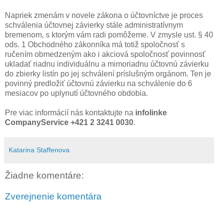
Napriek zmenám v novele zákona o účtovníctve je proces
schválenia účtovnej závierky stále administratívnym
bremenom, s ktorým vám radi pomôžeme. V zmysle ust. § 40
ods. 1 Obchodného zákonníka má totiž spoločnosť s
ručením obmedzeným ako i akciová spoločnosť povinnosť
ukladať riadnu individuálnu a mimoriadnu účtovnú závierku
do zbierky listín po jej schválení príslušným orgánom. Ten je
povinný predložiť účtovnú závierku na schválenie do 6
mesiacov po uplynutí účtovného obdobia.
Pre viac informácií nás kontaktujte na
infolinke
CompanyService +421 2 3241 0030
.
Katarina Staffenova
Žiadne komentáre:
Zverejnenie komentára