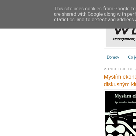
This site uses cookies from Google to 
are shared with Google along with per
statistics, and to detect and address 
Domov
Čo j
PONDELOK 19. 
Myslím ekono
diskusným k