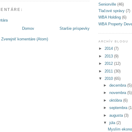
Seniorville
(46)
MENTÁRE:
Tlačové správy
(7)
WBA Holding
(6)
ntára
WBA Property Dev
Domov
Staršie príspevky
:
Zverejniť komentáre (Atom)
ARCHÍV BLOGU
►
2014
(7)
►
2013
(9)
►
2012
(12)
►
2011
(30)
▼
2010
(65)
►
decembra
(5)
►
novembra
(5)
►
októbra
(6)
►
septembra
(1
►
augusta
(3)
▼
júla
(2)
Myslím ekon