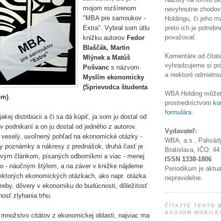
mojom rozšírenom
nevyhnutne zhodov
"MBA pre samoukov -
Holdingu, či jeho 
preto ich je potrebn
Extra". Vybral som útlu
považovať.
knižku autorov
Fedor
Blaščák, Martin
Komentáre od čitate
Mlýnek a Matúš
vyhradzujeme si pr
Pošvanc
s názvom
a niektoré odmietnu
Myslím ekonomicky
(Sprievodca študenta
WBA Holding môžet
om)
.
prostredníctvom
ko
formulára
.
akej distribúcii a či sa dá kúpiť, ja som ju dostal od
v podnikaní a on ju dostal od jedného z autorov.
Vydavateľ:
 veselý, uvoľnený pohľad na ekonomické otázky -
WBA, a.s., Palisád
y poznámky a nákresy z prednášok, druhá časť je
Bratislava, IČO:
44
vým článkom, písaných odborníkmi a viac - menej
ISSN
1338-1806
o - náučným štýlom, a na záver v knižke nájdeme
Periodikum je aktu
iektorých ekonomických otázkach, ako napr. otázka
nepravidelne.
treby, dôvery v ekonomiku do budúcnosti, dôležitosť
osť zlyhania trhu.
ČÍTAJTE TENTO 
SVOJOM MOBILE
množstvo citátov z ekonomickej oblasti, najviac ma