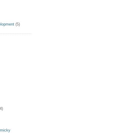
elopment
(5)
4)
omicky