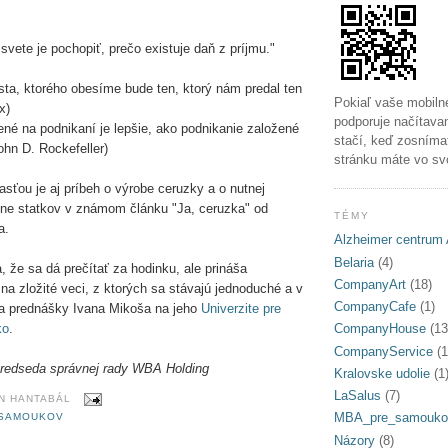
svete je pochopiť, prečo existuje daň z príjmu."
ista, ktorého obesíme bude ten, ktorý nám predal ten
Pokiaľ vaše mobiln
x)
podporuje načítava
ené na podnikaní je lepšie, ako podnikanie založené
stačí, keď zosníma
John D. Rockefeller)
stránku máte vo sv
sťou je aj príbeh o výrobe ceruzky a o nutnej
ne statkov v známom článku "Ja, ceruzka" od
TÉMY
a.
Alzheimer centrum 
Belaria
(4)
a, že sa dá prečítať za hodinku, ale prináša
CompanyArt
(18)
na zložité veci, z ktorých sa stávajú jednoduché a v
CompanyCafe
(1)
 prednášky Ivana Mikoša na jeho
Univerzite pre
ko
.
CompanyHouse
(13
CompanyService
(1
predseda správnej rady WBA Holding
Kralovske udolie
(1
LaSalus
(7)
N HANTABÁL
MBA_pre_samouko
SAMOUKOV
Názory
(8)