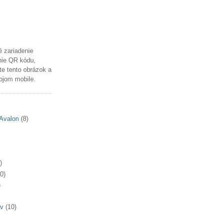
é zariadenie
nie QR kódu,
te tento obrázok a
ojom mobile.
Avalon
(8)
)
0)
)
v
(10)