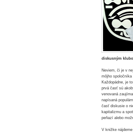
diskusným klub
Neviem, či je v nej
môjho spoločníka 
Každopádne, je to
prvá časť sú akob
venovaná zaujíma
napísaná populárn
časť diskusie o n
kapitalizmu a spo
peňazí alebo možn
V knižke nájdeme 