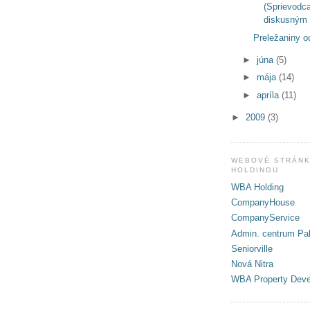
(Sprievodc
diskusným 
Preležaniny o
►
júna
(5)
►
mája
(14)
►
apríla
(11)
►
2009
(3)
WEBOVÉ STRÁNK
HOLDINGU
WBA Holding
CompanyHouse
CompanyService
Admin. centrum Pal
Seniorville
Nová Nitra
WBA Property Dev