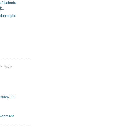
a študenta
k...
dbornejšie
Y WBA
isády 33
elopment