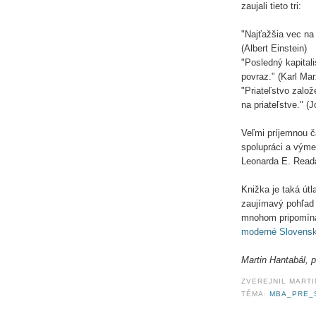
zaujali tieto tri:
"Najťažšia vec na 
(Albert Einstein)
"Posledný kapital
povraz." (Karl Mar
"Priateľstvo založ
na priateľstve." (
Veľmi príjemnou ča
spolupráci a výme
Leonarda E. Read
Knižka je taká útl
zaujímavý pohľad 
mnohom pripomína
moderné Slovens
Martin Hantabál, 
ZVEREJNIL
MARTI
TÉMA:
MBA_PRE_