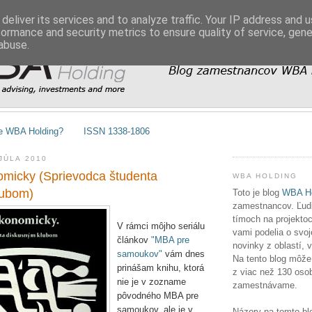
deliver its services and to analyze traffic. Your IP address and 
formance and security metrics to ensure quality of service, gen
abuse.
e WBA Holding?
ISSN 1338-1806
JÚLA 2010
micky (Sprievodca študenta
WBA HOLDING
lubom)
Toto je blog
WBA Ho
zamestnancov. Ľudia
tímoch na projektoc
V rámci môjho seriálu
vami podelia o svoj
článkov
"MBA pre
novinky z oblastí, 
samoukov"
vám dnes
Na tento blog môže
prinášam knihu, ktorá
z viac než 130 osob
nie je v zozname
zamestnávame.
pôvodného MBA pre
samoukov, ale je v
Názory na tomto bl