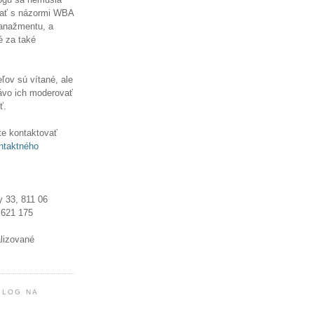
ať s názormi WBA
manažmentu, a
é za také
ľov sú vítané, ale
ávo ich moderovať
ť.
e kontaktovať
ntaktného
y 33, 811 06
 621 175
alizované
BLOG NA
!