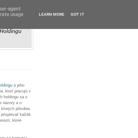
user-agent
erate usage
LEARN MORE
GOT IT
ldingu
a jeho
, ktorí pracujú v
h holdingu sa s
e názory a o
v ktorých pôsobia.
 prispievať každá
ností, ktoré
ogu sa nemusia