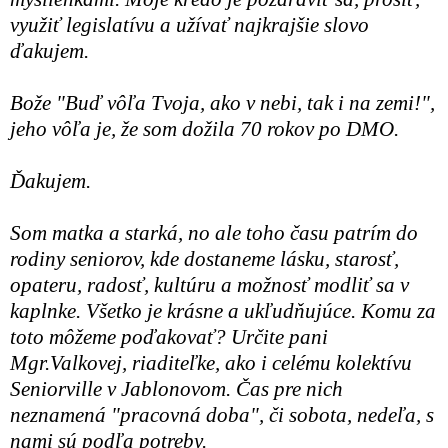
využiť legislatívu a užívať najkrajšie slovo
ďakujem.
Bože "Buď vôľa Tvoja, ako v nebi, tak i na zemi!",
jeho vôľa je, že som dožila 70 rokov po DMO.
Ďakujem.
Som matka a starká, no ale toho času patrím do
rodiny seniorov, kde dostaneme lásku, starosť,
opateru, radosť, kultúru a možnosť modliť sa v
kaplnke. Všetko je krásne a ukľudňujúce. Komu za
toto môžeme poďakovať? Určite pani
Mgr.Valkovej, riaditeľke, ako i celému kolektívu
Seniorville v Jablonovom. Čas pre nich
neznamená "pracovná doba", či sobota, nedeľa, s
nami sú podľa potreby.