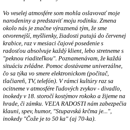
Vo veselej atmosfére som mohla oslavovať moje
narodeniny a predstaviť moju rodinku.
Zmena
okolo nás je značne výraznená tým, že sme
otvorenejší, myšlienky, žiadosti putujú do červenej
krabice, raz v mesiaci čajové posedenie s
radosťou absolvuje každý klient, lebo stretneme s
"peknou riaditeľkou". Poznamenávam, že každú
situáciu zvládne. Pomoc dostávame univerzálne,
čo sa týka vo smere elektronickom (počitač,
tlačiareň, TV, telefón). V rámci kultúry raz sa
ocitneme v atmosfére ľudových zvykov - divadlo,
inokedy v 18. storočí kostýmov rokoko a žijeme na
hrade, či zámku. VEĽA RADOSTI nám zabezpečia
klauni, spev, humor, "Stupavská krčma je...",
inokedy "Čože je to 50 ka" (aj 70-ka).