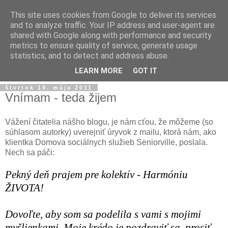
This site uses cookies from Google to deliver its services
and to analyze traffic. Your IP address and user-agent are
shared with Google along with performance and security
metrics to ensure quality of service, generate usage
statistics, and to detect and address abuse.
▼
LEARN MORE
GOT IT
štvrtok 19. mája 2011
Vnímam - teda žijem
Vážení čitatelia nášho blogu, je nám cťou, že môžeme (so
súhlasom autorky) uverejniť úryvok z mailu, ktorá nám, ako
klientka Domova sociálnych služieb Seniorville, poslala.
Nech sa páči:
Pekný deň prajem pre kolektív - Harmóniu
ŽIVOTA!
Dovoľte, aby som sa podelila s vami s mojimi
myšlienkami. Moje krédo je pozdraviť sa, prosiť,