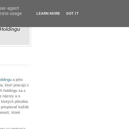
user-agent
erate usage
LEARN MORE
GOT IT
ldingu
a jeho
, ktorí pracujú v
h holdingu sa s
e názory a o
v ktorých pôsobia.
 prispievať každá
ností, ktoré
ogu sa nemusia