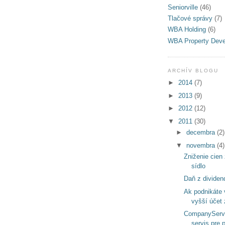
Seniorville
(46)
Tlačové správy
(7)
WBA Holding
(6)
WBA Property Dev
ARCHÍV BLOGU
►
2014
(7)
►
2013
(9)
►
2012
(12)
▼
2011
(30)
►
decembra
(2)
▼
novembra
(4)
Zniženie cien 
sídlo
Daň z dividen
Ak podnikáte v
vyšší účet 
CompanyServi
servis pre 