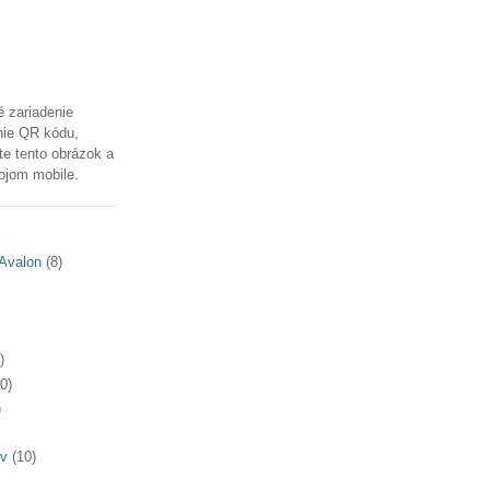
é zariadenie
nie QR kódu,
te tento obrázok a
ojom mobile.
Avalon
(8)
)
0)
)
v
(10)