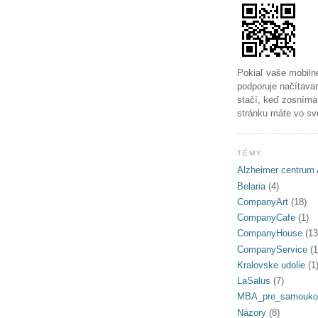
Pokiaľ vaše mobiln
podporuje načítava
stačí, keď zosníma
stránku máte vo sv
TÉMY
Alzheimer centrum 
Belaria
(4)
CompanyArt
(18)
CompanyCafe
(1)
CompanyHouse
(13
CompanyService
(1
Kralovske udolie
(1
LaSalus
(7)
MBA_pre_samouko
Názory
(8)