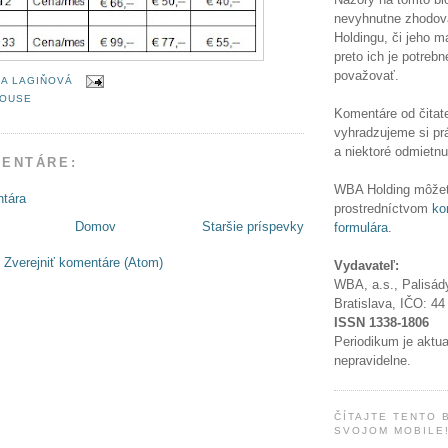
nevyhnutne zhodov
Holdingu, či jeho 
preto ich je potrebn
považovať.
A LAGIŇOVÁ
OUSE
Komentáre od čitate
vyhradzujeme si pr
a niektoré odmietnu
MENTÁRE:
WBA Holding môžet
ntára
prostredníctvom
ko
Domov
Staršie príspevky
formulára
.
:
Zverejniť komentáre (Atom)
Vydavateľ:
WBA, a.s., Palisád
Bratislava, IČO:
44
ISSN
1338-1806
Periodikum je aktu
nepravidelne.
ČÍTAJTE TENTO 
SVOJOM MOBILE