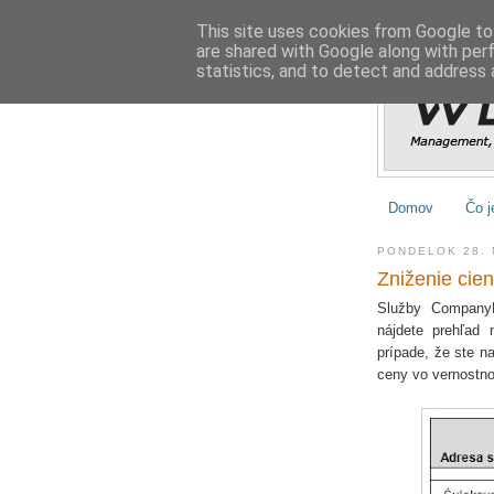
This site uses cookies from Google to 
are shared with Google along with per
statistics, and to detect and address 
Domov
Čo j
PONDELOK 28.
Zniženie cien
Služby CompanyH
nájdete prehľad 
prípade, že ste n
ceny vo vernostno