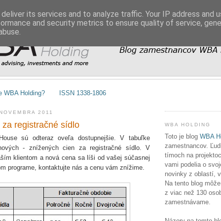
deliver its services and to analyze traffic. Your IP address and 
formance and security metrics to ensure quality of service, gen
abuse.
e WBA Holding?
ISSN 1338-1806
 NOVEMBRA 2011
 za registračné sídlo
WBA HOLDING
Toto je blog
WBA Ho
ouse sú odteraz oveľa dostupnejšie. V tabuľke
zamestnancov. Ľudia
nových - znížených cien za registračné sídlo. V
tímoch na projektoc
aším klientom a nová cena sa líši od vašej súčasnej
vami podelia o svoj
m programe, kontaktujte nás a cenu vám znížime.
novinky z oblastí, 
Na tento blog môže
z viac než 130 osob
zamestnávame.
Názory na tomto bl