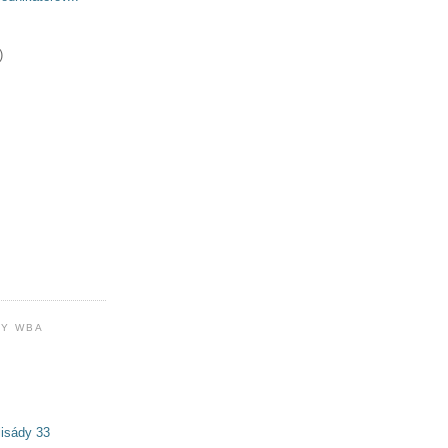
)
Y WBA
isády 33