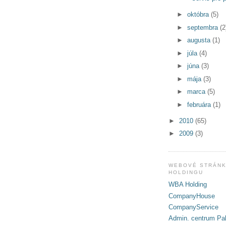
►
októbra
(5)
►
septembra
(2
►
augusta
(1)
►
júla
(4)
►
júna
(3)
►
mája
(3)
►
marca
(5)
►
februára
(1)
►
2010
(65)
►
2009
(3)
WEBOVÉ STRÁNK
HOLDINGU
WBA Holding
CompanyHouse
CompanyService
Admin. centrum Pal