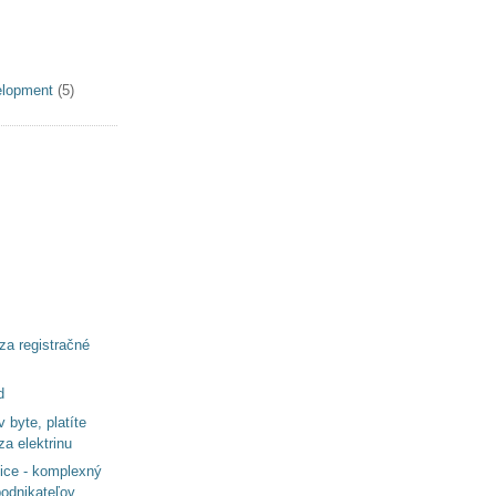
elopment
(5)
za registračné
d
 byte, platíte
za elektrinu
ce - komplexný
podnikateľov...