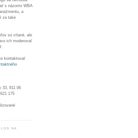
ať s názormi WBA
manažmentu, a
é za také
ľov sú vítané, ale
ávo ich moderovať
ť.
e kontaktovať
ntaktného
y 33, 811 06
 621 175
alizované
BLOG NA
!