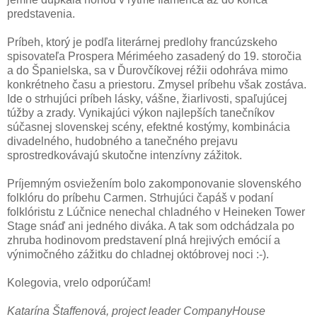
predstavenia.
Príbeh, ktorý je podľa literárnej predlohy francúzskeho
spisovateľa Prospera Mériméeho zasadený do 19. storočia
a do Španielska, sa v Ďurovčíkovej réžii odohráva mimo
konkrétneho času a priestoru. Zmysel príbehu však zostáva.
Ide o strhujúci príbeh lásky, vášne, žiarlivosti, spaľujúcej
túžby a zrady. Vynikajúci výkon najlepších tanečníkov
súčasnej slovenskej scény, efektné kostýmy, kombinácia
divadelného, hudobného a tanečného prejavu
sprostredkovávajú skutočne intenzívny zážitok.
Príjemným osviežením bolo zakomponovanie slovenského
folklóru do príbehu Carmen. Strhujúci čapáš v podaní
folklóristu z Lúčnice nenechal chladného v Heineken Tower
Stage snáď ani jedného diváka. A tak som odchádzala po
zhruba hodinovom predstavení plná hrejivých emócií a
výnimočného zážitku do chladnej októbrovej noci :-).
Kolegovia, vrelo odporúčam!
Katarína Štaffenová, project leader CompanyHouse