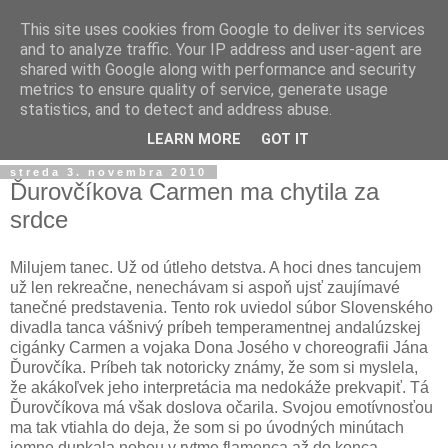
This site uses cookies from Google to deliver its services
and to analyze traffic. Your IP address and user-agent are
shared with Google along with performance and security
metrics to ensure quality of service, generate usage
statistics, and to detect and address abuse.
▼
LEARN MORE
GOT IT
streda 3. novembra 2010
Ďurovčíkova Carmen ma chytila za
srdce
Milujem tanec. Už od útleho detstva. A hoci dnes tancujem
už len rekreačne, nenechávam si aspoň ujsť zaujímavé
tanečné predstavenia. Tento rok uviedol súbor Slovenského
divadla tanca vášnivý príbeh temperamentnej andalúzskej
cigánky Carmen a vojaka Dona Josého v choreografii Jána
Ďurovčíka. Príbeh tak notoricky známy, že som si myslela,
že akákoľvek jeho interpretácia ma nedokáže prekvapiť. Tá
Ďurovčíkova má však doslova očarila. Svojou emotívnosťou
ma tak vtiahla do deja, že som si po úvodných minútach
jemne dupkala nohou v rytme flamenca až do konca