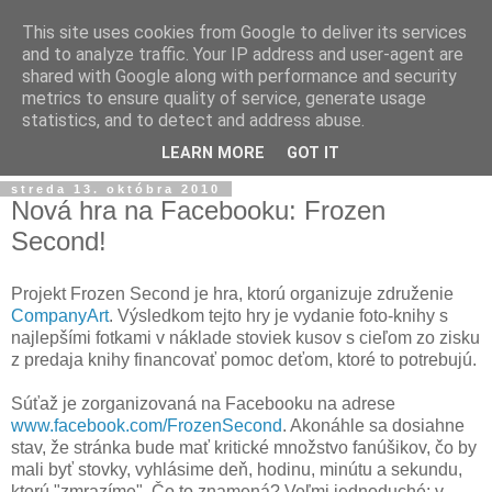
This site uses cookies from Google to deliver its services
and to analyze traffic. Your IP address and user-agent are
shared with Google along with performance and security
metrics to ensure quality of service, generate usage
statistics, and to detect and address abuse.
▼
LEARN MORE
GOT IT
streda 13. októbra 2010
Nová hra na Facebooku: Frozen
Second!
Projekt Frozen Second je hra, ktorú organizuje združenie
CompanyArt
. Výsledkom tejto hry je vydanie foto-knihy s
najlepšími fotkami v náklade stoviek kusov s cieľom zo zisku
z predaja knihy financovať pomoc deťom, ktoré to potrebujú.
Súťaž je zorganizovaná na Facebooku na adrese
www.facebook.com/FrozenSecond
. Akonáhle sa dosiahne
stav, že stránka bude mať kritické množstvo fanúšikov, čo by
mali byť stovky, vyhlásime deň, hodinu, minútu a sekundu,
ktorú "zmrazíme". Čo to znamená? Veľmi jednoduché: v