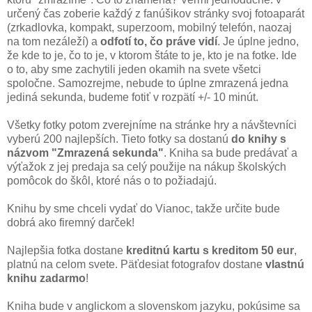
určený čas zoberie každý z fanúšikov stránky svoj fotoaparát
(zrkadlovka, kompakt, superzoom, mobilný telefón, naozaj
na tom nezáleží) a
odfotí to, čo práve vidí
. Je úplne jedno,
že kde to je, čo to je, v ktorom štáte to je, kto je na fotke. Ide
o to, aby sme zachytili jeden okamih na svete všetci
spoločne. Samozrejme, nebude to úplne zmrazená jedna
jediná sekunda, budeme fotiť v rozpätí +/- 10 minút.
Všetky fotky potom zverejníme na stránke hry a návštevníci
vyberú 200 najlepších. Tieto fotky sa dostanú
do knihy s
názvom "Zmrazená sekunda"
. Kniha sa bude predávať a
výťažok z jej predaja sa celý použije na nákup školských
pomôcok do škôl, ktoré nás o to požiadajú.
Knihu by sme chceli vydať do Vianoc, takže určite bude
dobrá ako firemný darček!
Najlepšia fotka dostane
kreditnú kartu s kreditom 50 eur
,
platnú na celom svete. Päťdesiat fotografov dostane
vlastnú
knihu zadarmo
!
Kniha bude v anglickom a slovenskom jazyku, pokúsime sa