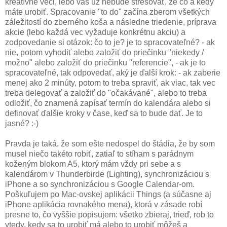
kreatívne veci, lebo vás už nebude stresovať, že čo a kedy
máte urobiť. Spracovanie "to do" začína zberom všetkých
záležitostí do zberného koša a následne triedenie, príprava
akcie (lebo každá vec vyžaduje konkrétnu akciu) a
zodpovedanie si otázok: čo to je? je to spracovateľné? - ak
nie, potom vyhodiť alebo založiť do priečinku "niekedy /
možno" alebo založiť do priečinku "referencie", - ak je to
spracovateľné, tak odpovedať, aký je ďalší krok: - ak zaberie
menej ako 2 minúty, potom to treba spraviť, ak viac, tak vec
treba delegovať a založiť do "očakávané", alebo to treba
odložiť, čo znamená zapísať termín do kalendára alebo si
definovať ďalšie kroky v čase, keď sa to bude dať. Je to
jasné? :-)
Pravda je taká, že som ešte nedospel do štádia, že by som
musel niečo takéto robiť, zatiaľ to stíham s parádnym
koženým blokom A5, ktorý mám vždy pri sebe a s
kalendárom v Thunderbirde (Lighting), synchronizáciou s
iPhone a so synchronizáciou s Google Calendar-om.
Poškuľujem po Mac-ovskej aplikácii Things (a súčasne aj
iPhone aplikácia rovnakého mena), ktorá v zásade robí
presne to, čo vyššie popisujem: všetko zbieraj, trieď, rob to
vtedy, kedy sa to urobiť má alebo to urobiť môžeš a