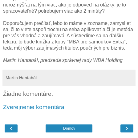
nerozmýšľaj na tým viac, ako je odpoveď na otázky: je to
spracovateľné? potrebujem viac ako 2 minúty?
Doporučujem prečítať, lebo to máme v zozname, zamyslieť
sa, či to viete aspoň trochu na seba aplikovať a či je metóda
pre vás vhodná a zaujímavá. A sústredíme sa na ďalšiu
lekciu, to bude knižka z kopy "MBA pre samoukov Extra",
teda môj výber zaujímavých titulov, poučných pre biznis.
Martin Hantabál, predseda správnej rady WBA Holding
Martin Hantabál
Žiadne komentáre:
Zverejnenie komentára
‹
›
Domov