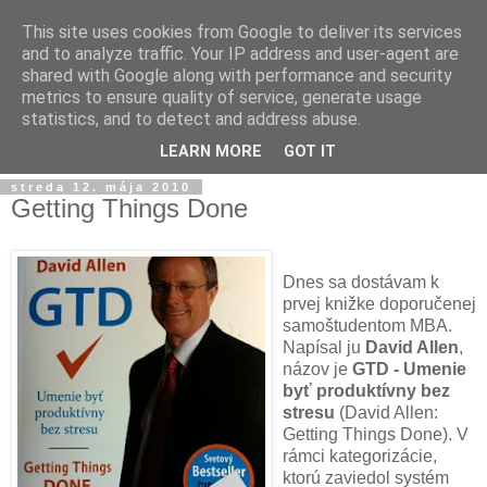
This site uses cookies from Google to deliver its services
and to analyze traffic. Your IP address and user-agent are
shared with Google along with performance and security
metrics to ensure quality of service, generate usage
statistics, and to detect and address abuse.
▼
LEARN MORE
GOT IT
streda 12. mája 2010
Getting Things Done
Dnes sa dostávam k
prvej knižke doporučenej
samoštudentom MBA.
Napísal ju
David Allen
,
názov je
GTD - Umenie
byť produktívny bez
stresu
(David Allen:
Getting Things Done)
. V
rámci kategorizácie,
ktorú zaviedol systém