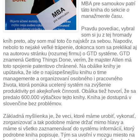
MBA pre samoukov patrí
táto kniha do sekcie
o
manažmente času
.
Pravdu povediac, vybral
som si ju z tej hromady
kníh preto, aby som mal toto čo najskôr za sebou. Napodiv,
nebolo to nejaké veľké trápenie, dokonca som sa preklikal aj
na autorovu stránku (rozumej firmu) o GTD systéme. GTD
znamená Getting Things Done, verím, že majster Allen má
toto spojenie patentovo chránené. Na obálke knihy je
upútavka, že ide o najúspešnejšiu knihu o time
managemente a organizovaní osobného i pracovného
života, ktorá ponúka ucelený systém na zvýšenie
produktivity pri akejkoľvek činnosti. Obálka tiež hovorí, že sa
predalo 600.000 výtlačkov tejto knihy. Kniha je dostupná v
slovenčine bez problémov.
Základná myšlienka je, že veci, ktoré máme urobiť, vykonať,
zorganizovať a tak podobne máme držať mimo hlavy a
máme si všetko zaznamenávať do systému informácií, ktorý
podrobne kniha popisuje. Tým sa uvoľní v mozgu miesto na