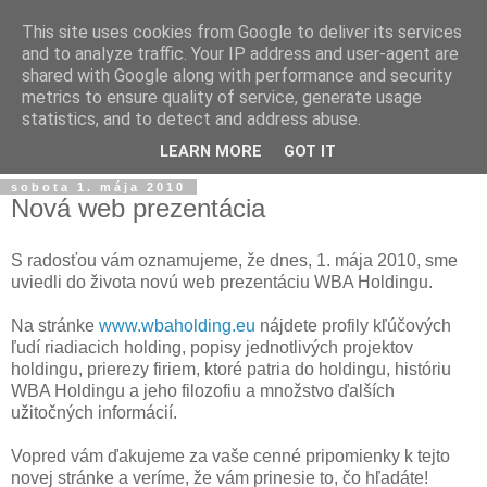
This site uses cookies from Google to deliver its services
and to analyze traffic. Your IP address and user-agent are
shared with Google along with performance and security
metrics to ensure quality of service, generate usage
statistics, and to detect and address abuse.
▼
LEARN MORE
GOT IT
sobota 1. mája 2010
Nová web prezentácia
S radosťou vám oznamujeme, že dnes, 1. mája 2010, sme
uviedli do života novú web prezentáciu WBA Holdingu.
Na stránke
www.wbaholding.eu
nájdete profily kľúčových
ľudí riadiacich holding, popisy jednotlivých projektov
holdingu, prierezy firiem, ktoré patria do holdingu, históriu
WBA Holdingu a jeho filozofiu a množstvo ďalších
užitočných informácií.
Vopred vám ďakujeme za vaše cenné pripomienky k tejto
novej stránke a veríme, že vám prinesie to, čo hľadáte!