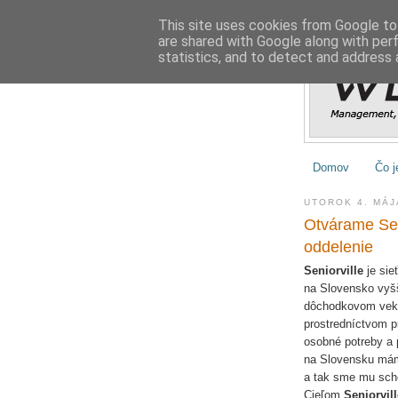
This site uses cookies from Google to 
are shared with Google along with per
statistics, and to detect and address 
Domov
Čo j
UTOROK 4. MÁJ
Otvárame Sen
oddelenie
Seniorville
je sie
na Slovensko vyšš
dôchodkovom veku 
prostredníctvom pr
osobné potreby a
na Slovensku mám
a tak sme mu sch
Cieľom
Seniorvill