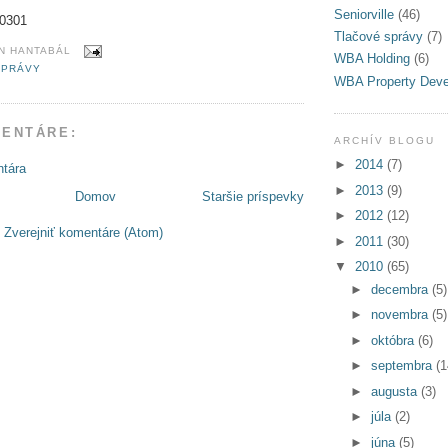
Seniorville
(46)
 0301
Tlačové správy
(7)
N HANTABÁL
WBA Holding
(6)
SPRÁVY
WBA Property Dev
MENTÁRE:
ARCHÍV BLOGU
►
2014
(7)
ntára
►
2013
(9)
Domov
Staršie príspevky
►
2012
(12)
:
Zverejniť komentáre (Atom)
►
2011
(30)
▼
2010
(65)
►
decembra
(5)
►
novembra
(5)
►
októbra
(6)
►
septembra
(1
►
augusta
(3)
►
júla
(2)
►
júna
(5)