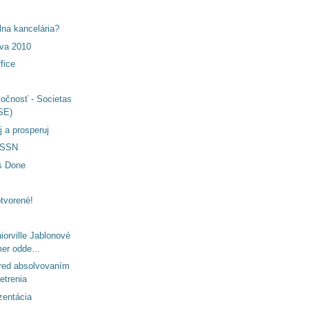
álna kancelária?
ava 2010
fice
očnosť - Societas
SE)
j a prosperuj
ISSN
s Done
otvorené!
orville Jablonové
mer odde...
red absolvovaním
etrenia
zentácia