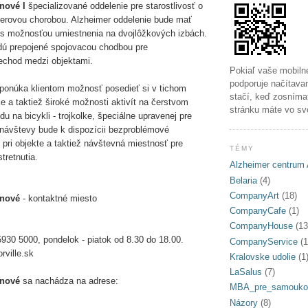
onové I
špecializované oddelenie pre starostlivosť o
merovou chorobou. Alzheimer oddelenie bude mať
 s možnosťou umiestnenia na dvojlôžkových izbách.
ú prepojené spojovacou chodbou pre
echod medzi objektami.
Pokiaľ vaše mobiln
podporuje načítava
ponúka klientom možnosť posedieť si v tichom
stačí, keď zosníma
ke a taktiež široké možnosti aktivít na čerstvom
stránku máte vo sv
du na bicykli - trojkolke, špeciálne upravenej pre
e návštevy bude k dispozícii bezproblémové
 pri objekte a taktiež návštevná miestnosť pre
TÉMY
tretnutia.
Alzheimer centrum 
Belaria
(4)
CompanyArt
(18)
onové
- kontaktné miesto
CompanyCafe
(1)
CompanyHouse
(13
5930 5000, pondelok - piatok od 8.30 do 18.00.
CompanyService
(1
rville.sk
Kralovske udolie
(1
LaSalus
(7)
onové
sa nachádza na adrese:
MBA_pre_samouko
Názory
(8)