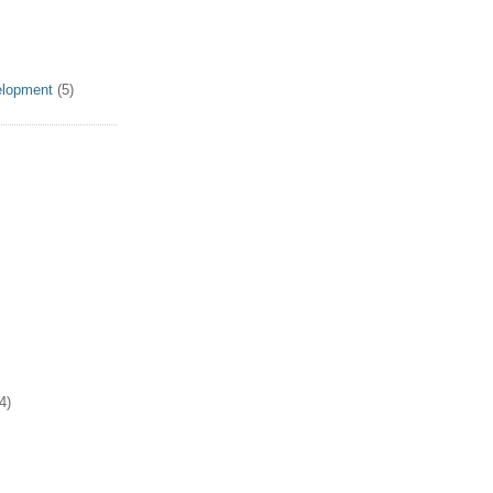
elopment
(5)
4)