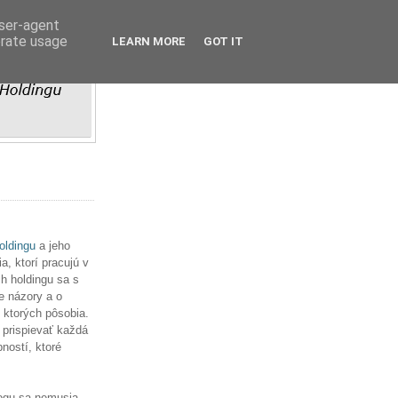
user-agent
erate usage
LEARN MORE
GOT IT
ldingu
a jeho
, ktorí pracujú v
h holdingu sa s
e názory a o
v ktorých pôsobia.
 prispievať každá
ností, ktoré
ogu sa nemusia