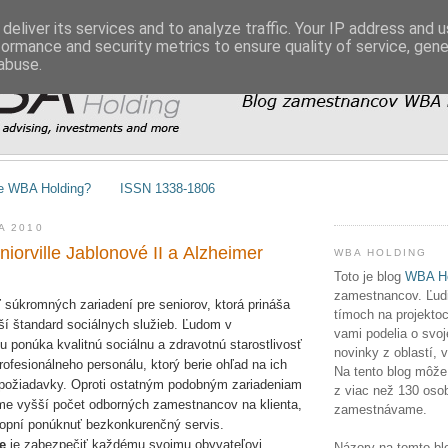
deliver its services and to analyze traffic. Your IP address and 
formance and security metrics to ensure quality of service, gen
abuse.
e WBA Holding?
ISSN 1338-1806
A 2010
iorville Jablonové II a Alzheimer
WBA HOLDING
Toto je blog
WBA Ho
zamestnancov. Ľudia
ť súkromných zariadení pre seniorov, ktorá prináša
tímoch na projektoc
í štandard sociálnych služieb. Ľudom v
vami podelia o svoj
ponúka kvalitnú sociálnu a zdravotnú starostlivosť
novinky z oblastí, 
ofesionálneho personálu, ktorý berie ohľad na ich
Na tento blog môže
 požiadavky. Oproti ostatným podobným zariadeniam
z viac než 130 osob
e vyšší počet odborných zamestnancov na klienta,
zamestnávame.
opní ponúknuť bezkonkurenčný servis.
e
je zabezpečiť každému svojmu obyvateľovi
Názory na tomto bl