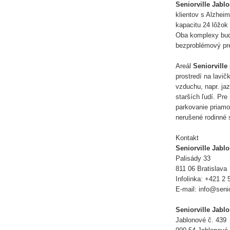
Seniorville Jabl
klientov s Alzhei
kapacitu 24 lôžok
Oba komplexy bud
bezproblémový pr
Areál
Seniorville
prostredí na lavič
vzduchu, napr. jaz
starších ľudí. Pr
parkovanie priamo
nerušené rodinné s
Kontakt
Seniorville Jabl
Palisády 33
811 06 Bratislava
Infolinka: +421 2 
E-mail: info@senio
Seniorville Jabl
Jablonové č. 439