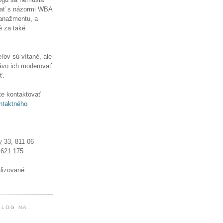
ať s názormi WBA
manažmentu, a
é za také
ľov sú vítané, ale
ávo ich moderovať
ť.
e kontaktovať
ntaktného
y 33, 811 06
 621 175
alizované
BLOG NA
!