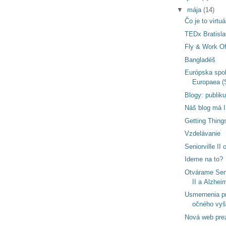
▼
mája
(14)
Čo je to virtu
TEDx Bratisl
Fly & Work Of
Bangladéš
Európska spol
Europaea (
Blogy: publiku
Náš blog má 
Getting Thing
Vzdelávanie
Seniorville II 
Ideme na to?
Otvárame Seni
II a Alzhei
Usmernenia p
očného vyš
Nová web pre