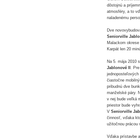
dôstojnú a príjemn
atmosféry, a to v
naladenému perso
Dve novovybudova
Seniorville Jablo
Malackom okrese 
Karpát len 20 minú
Na 5. mája 2010 s
Jablonové II
. Pre
jednoposteľových 
čiastočne mobilný
pribudnú dve bunk
manželské páry. 
v nej bude veľká 
priestor bude vyh
V
Seniorville Jab
činnosť, vďaka kto
užitočnou prácou v
Vďaka prístavbe a