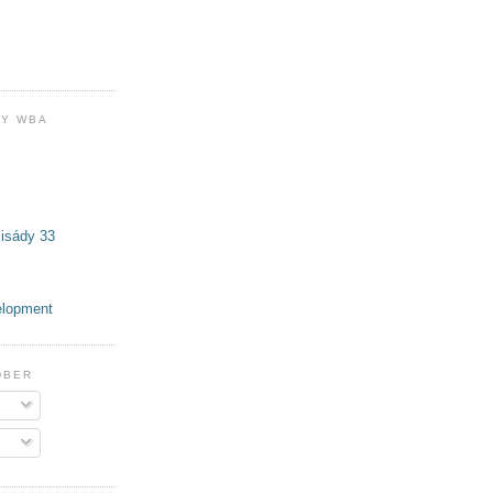
Y WBA
isády 33
elopment
DBER