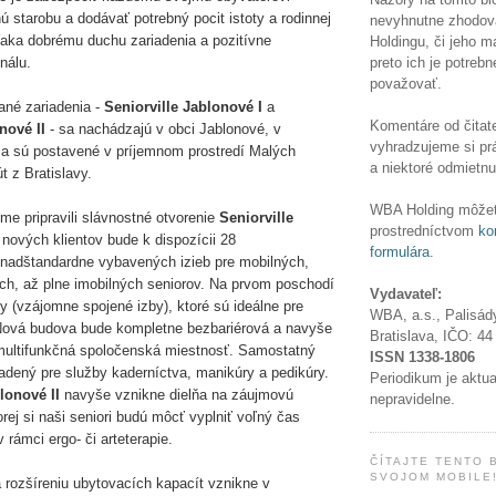
ú starobu a dodávať potrebný pocit istoty a rodinnej
nevyhnutne zhodov
ďaka dobrému duchu zariadenia a pozitívne
Holdingu, či jeho 
preto ich je potrebn
nálu.
považovať.
né zariadenia -
Seniorville Jablonové I
a
Komentáre od čitate
nové II
- sa nachádzajú v obci Jablonové, v
vyhradzujeme si pr
a sú postavené v príjemnom prostredí Malých
a niektoré odmietnu
t z Bratislavy.
WBA Holding môžet
me pripravili slávnostné otvorenie
Seniorville
prostredníctvom
ko
 nových klientov bude k dispozícii 28
formulára
.
nadštandardne vybavených izieb pre mobilných,
ch, až plne imobilných seniorov. Na prvom poschodí
Vydavateľ:
y (vzájomne spojené izby), ktoré sú ideálne pre
WBA, a.s., Palisád
Nová budova bude kompletne bezbariérová a navyše
Bratislava, IČO:
44
multifunkčná spoločenská miestnosť. Samostatný
ISSN
1338-1806
radený pre služby kaderníctva, manikúry a pedikúry.
Periodikum je aktu
lonové II
navyše vznikne dielňa na záujmovú
nepravidelne.
rej si naši seniori budú môcť vyplniť voľný čas
 rámci ergo- či arteterapie.
ČÍTAJTE TENTO 
SVOJOM MOBILE
 rozšíreniu ubytovacích kapacít vznikne v