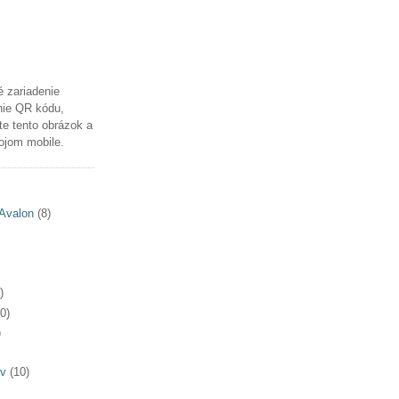
é zariadenie
nie QR kódu,
te tento obrázok a
ojom mobile.
Avalon
(8)
)
0)
)
v
(10)