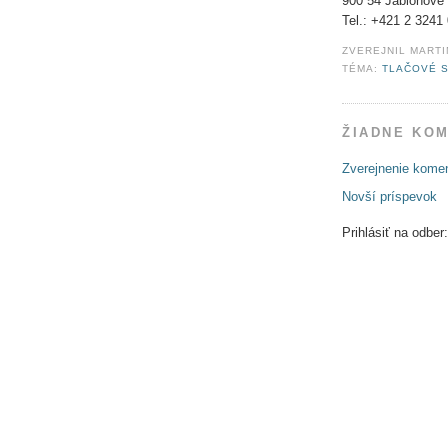
900 54 Jablonové
Tel.: +421 2 3241
ZVEREJNIL
MARTI
TÉMA:
TLAČOVÉ 
ŽIADNE KO
Zverejnenie kome
Novší príspevok
Prihlásiť na odber