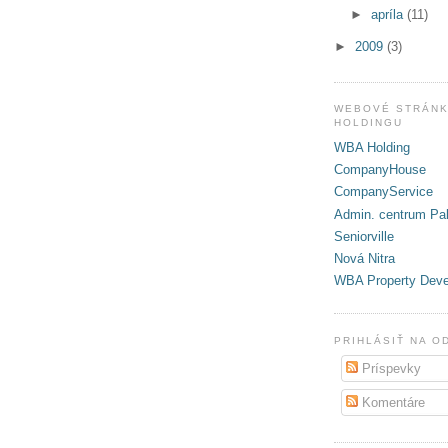
►
apríla
(11)
►
2009
(3)
WEBOVÉ STRÁNK
HOLDINGU
WBA Holding
CompanyHouse
CompanyService
Admin. centrum Pal
Seniorville
Nová Nitra
WBA Property Dev
PRIHLÁSIŤ NA O
Príspevky
Komentáre